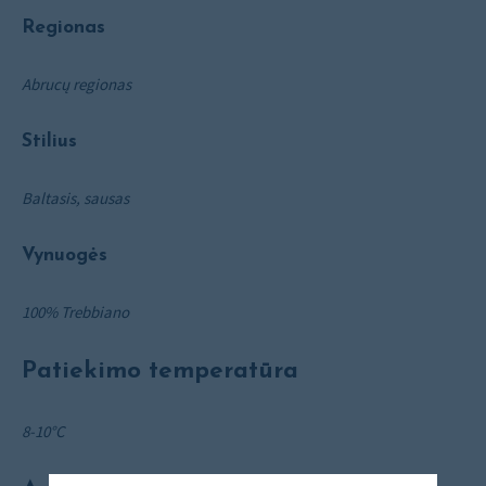
Regionas
Abrucų regionas
Stilius
Baltasis, sausas
Vynuogės
100% Trebbiano
Patiekimo temperatūra
8-10°C