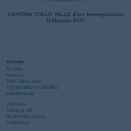
CANTINA TOLLO VALLE d‘oro Montepulciano
D‘Abruzzo DOC
AS Liviko
AS Liviko
Masina 11
10113 Tallinn, Eesti
+372 667 8000, +372 667 8002
liviko@liviko.ee
UAB Liviko
Laisvės pr. 125
06118 Vilnius, Lietuva
info@liviko.lt