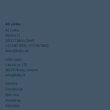
AS Liviko
AS Liviko
Masina 11
10113 Tallinn, Eesti
+372 667 8000, +372 667 8002
liviko@liviko.ee
UAB Liviko
Laisvės pr. 125
06118 Vilnius, Lietuva
info@liviko.lt
Gamyba
Distribucija
Apie mus
Produktai
Kokteiliai