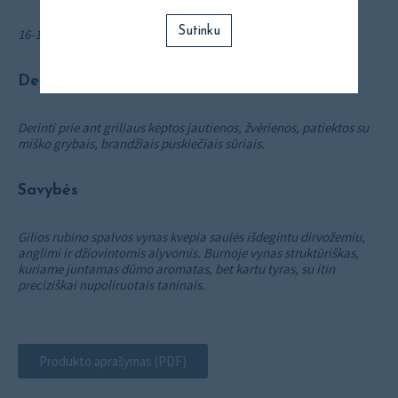
Sutinku
16-18°C
Derinimas su maistu
Derinti prie ant griliaus keptos jautienos, žvėrienos, patiektos su
miško grybais, brandžiais puskiečiais sūriais.
Savybės
Gilios rubino spalvos vynas kvepia saulės išdegintu dirvožemiu,
anglimi ir džiovintomis alyvomis. Burnoje vynas struktūriškas,
kuriame juntamas dūmo aromatas, bet kartu tyras, su itin
preciziškai nupoliruotais taninais.
Produkto aprašymas (PDF)