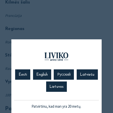
Kilmės šalis
Prancūzija
Regionas
Ronos slėnis, Cornas apeliacija
Stilius
Raudonasis, sausas
Eesti
English
Русский
Latviešu
Vynuogės
Lietuvos
100% Syrah
Patvirtinu, kad man yra 20 metų.
Patiekimo temperatūra