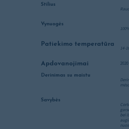
Stilius
Raud
Vynuogės
100%
Patiekimo temperatūra
14-1
Apdovanojimai
2020 
Derinimas su maistu
Derin
mėso
Savybės
Cort
garsė
bei i
augim
nuos