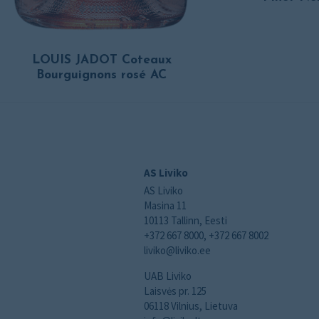
LOUIS JADOT Coteaux
Bourguignons rosé AC
AS Liviko
AS Liviko
Masina 11
10113 Tallinn, Eesti
+372 667 8000, +372 667 8002
liviko@liviko.ee
UAB Liviko
Laisvės pr. 125
06118 Vilnius, Lietuva