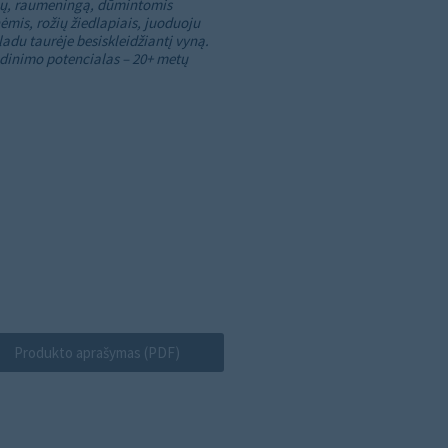
ų, raumeningą, dūmintomis
ėmis, rožių žiedlapiais, juoduoju
adu taurėje besiskleidžiantį vyną.
dinimo potencialas – 20+ metų
Produkto aprašymas (PDF)