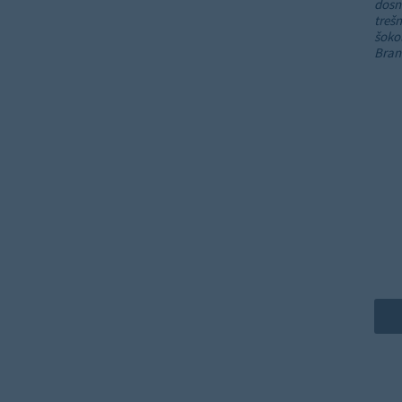
dosn
trešn
šokol
Bran