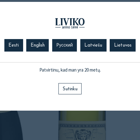
Eesti
English
Русский
Latviešu
Lietuvos
Patvirtinu, kad man yra 20 metų.
Sutinku