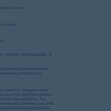
onasis, sausas
 Pinot Noir
6°C
m. – 95 balai – Inside Burgundy, JK
ti prie lėtai troškintos raudonos
s patiekalų, brandžių sūrių
on Grand Cru vynuogyno vynai
ja savo tvirta, taniniška struktūra
šskirtiniu ilgaamžiškumu. Šios
vietės stiliui ištikimas Louis Jadot
avame Les Grèves plotelyje kuria