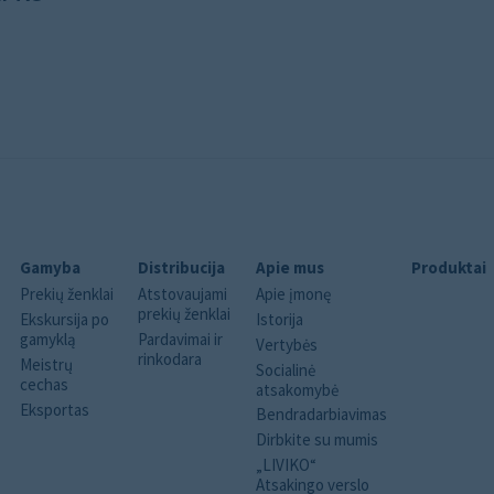
Gamyba
Distribucija
Apie mus
Produktai
Prekių ženklai
Atstovaujami
Apie įmonę
prekių ženklai
Ekskursija po
Istorija
gamyklą
Pardavimai ir
Vertybės
rinkodara
Meistrų
Socialinė
cechas
atsakomybė
Eksportas
Bendradarbiavimas
Dirbkite su mumis
„LIVIKO“
Atsakingo verslo