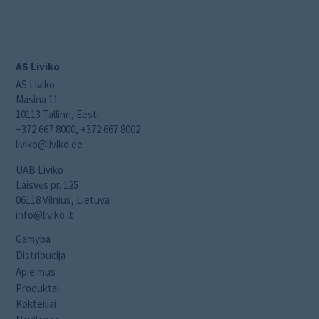
AS Liviko
AS Liviko
Masina 11
10113 Tallinn, Eesti
+372 667 8000, +372 667 8002
liviko@liviko.ee
UAB Liviko
Laisvės pr. 125
06118 Vilnius, Lietuva
info@liviko.lt
Gamyba
Distribucija
Apie mus
Produktai
Kokteiliai