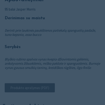
95 balai Jasper Morris
Derinimas su maistu
Derinti prie laukinės paukštienos patiekalų spanguolių padaže,
tuno kepsnio, osso bucco
Savybės
Blyškio rubino spalvos vynas kvepia džiovintomis gėlėmis,
ankstyvomis žibuoklėmis, miško paklote ir spanguolėmis. Burnoje
vynas gausus smulkių taninų, kreidiškos rūgšties, ilgo finišo
Produkto aprašymas (PDF)