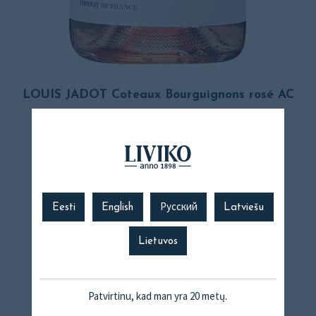
LOUIS JADOT Coteaux Bourguignons rosé AC
Eesti
English
Русский
Latviešu
Lietuvos
Patvirtinu, kad man yra 20 metų.