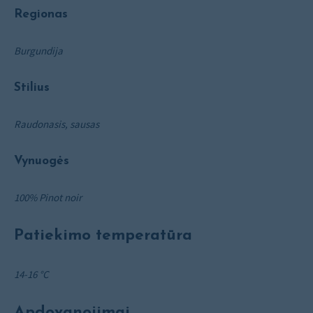
Regionas
Burgundija
Stilius
Raudonasis, sausas
Vynuogės
100% Pinot noir
Patiekimo temperatūra
14-16 °C
Apdovanojimai