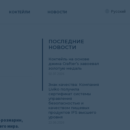
Русский
КОКТЕЙЛИ
НОВОСТИ
ПОСЛЕДНИЕ
НОВОСТИ
Коктейль на основе
джина Crafter’s завоевал
золотую медаль
02.07.2026
Знак качества: Компания
Liviko получила
сертификат системы
управления
безопасностью и
качеством пищевых
продуктов IFS высшего
уровня
ь-розмарин,
22.06.2026
го мира.