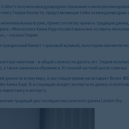
 с Crafter’s получила международное признание и меня рекомендова
ркетингу Глория Халласте, представляющая Liviko на международных 
 можжевельника в руке, принести клятву хранить традиции джина,
ина. «Моя коллега Ханна Каур посоветовала мне оставить нескольк
, – сказала Глория.
 грандиозный банкет с красивой музыкой, на котором они могли по
 в секторе напитков – в общей сложности десять лет. Глория получи
 а также закончила обучение в Эстонской частной школе сомелье.
ей джина по всему миру, в настоящее время насчитывает более 450
iko Ханна Каур. В ассоциацию входят эксперты по джину со всего ми
 маркетингу и экспорту.
ранения традиций дистилляции классического джина London Dry.