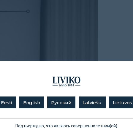
Eesti
English
Русский
Latviešu
Lietuvos
Подтверждаю, что являюсь совершеннолетним(ей).