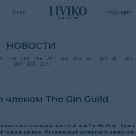
О НАС
ПРОДУКЦИЯ
НОВОСТИ
21
2020
2019
2018
2017
2016
2015
2014
2013
2011
2010
2008
2007
2006
а членом The Gin Guild
лория Халласте получила почетный знак The Gin Guild – брош
й гильдии джинов, объединяющей экспертов по джину со все