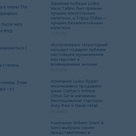
Двойная победа Liviko:
ли в члены The
Vana Tallinn был признан
ярмарках.
лучшим алкогольным
напитком, а Tripsy Chillax –
лучшим безалкогольным
 после чего
напитком
о ягод
26.05.2026
Фотогалерея: Новогодний
знакомиться с
концерт подарил публике
настоящее музыкальное
мастерство и
возвышенные эмоции
ла степень
02.01.2026
Компания Liviko будет
 членов. Этим
эксклюзивно продавать
ра – от
джин Crafter’s Infinite
Citrus Gin в магазинах
беспошлинной торговли
duty-free и travel retail.
29.12.2025
Компания William Grant &
Sons выбрала своим
представителем в