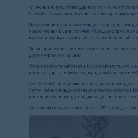
«Я очень тронута и благодарна за то, что моя работа
Gin Guild», – сказала специалист по экспортному ма
На церемонии принятия в гильдию надо, держа ягоды
новые члены гильдии получают брошь в форме розмар
можжевельника на память об этом особенном событии»
После принесения клятвы новых членов гильдии ждал
другими членами гильдии.
Глория Халласте работает в Liviko почти пять лет, а
магистра управления международным бизнесом в EBS,
The Gin Guild, объединяющая бренды и производител
летом членом гильдии стала архитектор напитков Liv
мастеров по производству джина до специалистов по
Всемирная гильдия была создана в 2012 году для сох