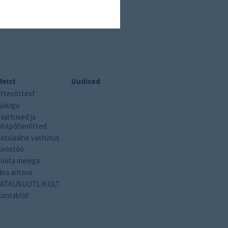
Meist
Uudised
Ettevõttest
jalugu
äärtused ja
juhtpõhimõtted
otsiaalne vastutus
Koostöö
Tööta meiega
ea äritava
JÄTKUSUUTLIKULT
Kontaktid