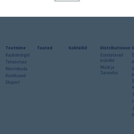
Tootmine
Tooted
Kokteilid
Distributsioon
Kaubamärgid
Esindatavad
brändid
Tehasetuur
A
Müük ja
Meistrikoda
V
Turundus
Koolitused
S
Eksport
H