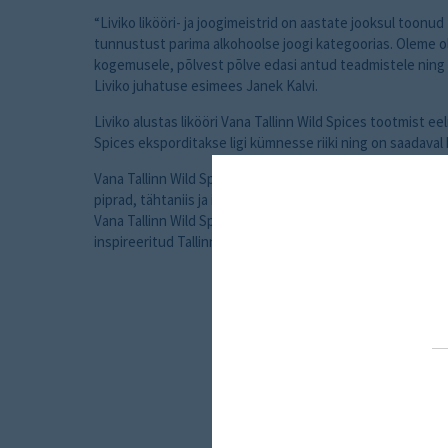
“Liviko likööri- ja joogimeistrid on aastate jooksul toonud
tunnustust parima alkohoolse joogi kategoorias. Oleme 
kogemusele, põlvest põlve edasi antud teadmistele ning
Liviko juhatuse esimees Janek Kalvi.
Liviko alustas likööri Vana Tallinn Wild Spices tootmist eel
Spices eksporditakse ligi kümnesse riiki ning on saadaval
Vana Tallinn Wild Spices sisaldab klassikalisest Vana Tall
piprad, tähtaniis ja ingver. Joogis sisalduvate olulisemate 
Vana Tallinn Wild Spices on villitud legendaarsesse Vana T
inspireeritud Tallinna vanalinna tornidest.