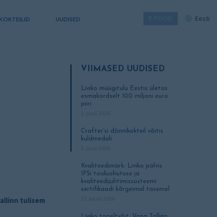
Eesti
E-POOD
KOKTEILID
UUDISED
VIIMASED UUDISED
Liviko müügitulu Eestis ületas
esmakordselt 100 miljoni euro
piiri
2. juuli 2026
Crafter’si džinnikokteil võitis
kuldmedali
2. juuli 2026
Kvaliteedimärk: Liviko pälvis
IFSi toiduohutuse ja
kvaliteedijuhtimissüsteemi
sertifikaadi kõrgeimal tasemel
17. juuni 2026
allinn tulisem
Liviko topeltvõit: Vana Tallinn