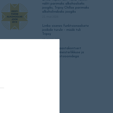
valiti parimaks alkohoolseks
joogiks, Tripsy Chillax parimaks
alkoholivabaks joogiks
21. mai 2026
Liviko sisenes funktsionaalsete
jookide turule – müüki tuli
Tripsy
18. märts 2026
Galerii: Uusaastakontsert
täitis saali meisterlikkuse ja
ülevate emotsioonidega
2. jaan. 2026