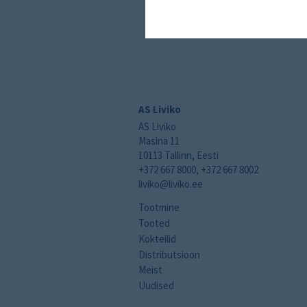
AS Liviko
AS Liviko
Masina 11
10113 Tallinn, Eesti
+372 667 8000, +372 667 8002
liviko@liviko.ee
Tootmine
Tooted
Kokteilid
Distributsioon
Meist
Uudised