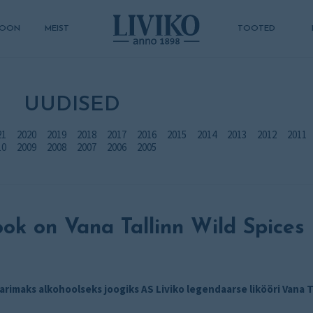
SIOON
MEIST
TOOTED
UUDISED
21
2020
2019
2018
2017
2016
2015
2014
2013
2012
2011
10
2009
2008
2007
2006
2005
ook on Vana Tallinn Wild Spices
parimaks alkohoolseks joogiks AS Liviko legendaarse likööri Vana T