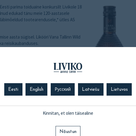
 Eesti parima toiduaine konkursilt Livikole 18
olnud edukad tänu meie 120-aastasele
 läbimõeldud tootearendusele,“ ütles AS
mise aasta sügisel. Likööri Vana Tallinn Wild
 ka reisikaubanduses.
innast rohkem vürtse. Lisatud on erinevad
vürtside pildid on lisatud ka pudeli etiketile.
allinna pruuni klaaspudelisse, mis on
Eesti
English
Русский
Latviešu
Lietuvos
Kinnitan, et olen täisealine
Nõustun