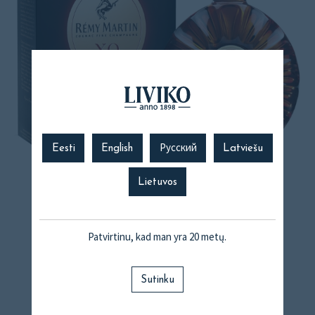
Eesti
English
Русский
Latviešu
Remy Martin XO
Lietuvos
Patvirtinu, kad man yra 20 metų.
Sutinku