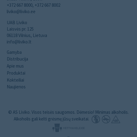
+372 667 8000, +372 667 8002
liviko@liviko.ee
UAB Liviko
Laisvės pr. 125
06118 Vilnius, Lietuva
info@liviko.lt
Gamyba
Distribucija
Apie mus
Produktai
Kokteiliai
Naujienos
© AS Liviko. Visos teisės saugomos. Dėmesio! Minimas alkoholis.
Alkoholis gali kelti grėsmę jūsų sveikatai.