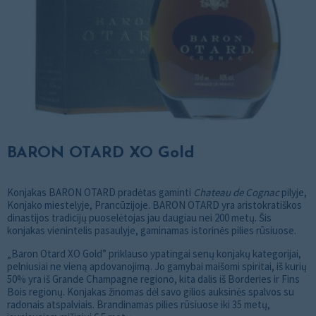
BARON OTARD XO Gold
Konjakas BARON OTARD pradėtas gaminti
Chateau de Cognac
pilyje,
Konjako miestelyje, Prancūzijoje. BARON OTARD yra aristokratiškos
dinastijos tradicijų puoselėtojas jau daugiau nei 200 metų. Šis
konjakas vienintelis pasaulyje, gaminamas istorinės pilies rūsiuose.
„Baron Otard XO Gold” priklauso ypatingai senų konjakų kategorijai,
pelniusiai ne vieną apdovanojimą. Jo gamybai maišomi spiritai, iš kurių
50% yra iš Grande Champagne regiono, kita dalis iš Borderies ir Fins
Bois regionų. Konjakas žinomas dėl savo gilios auksinės spalvos su
radonais atspalviais. Brandinamas pilies rūsiuose iki 35 metų,